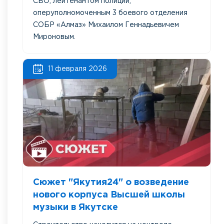
СВО, лейтенантом полиции,
оперуполномоченным 3 боевого отделения
СОБР «Алмаз» Михаилом Геннадьевичем
Мироновым.
11 февраля 2026
Сюжет "Якутия24" о возведение
нового корпуса Высшей школы
музыки в Якутске