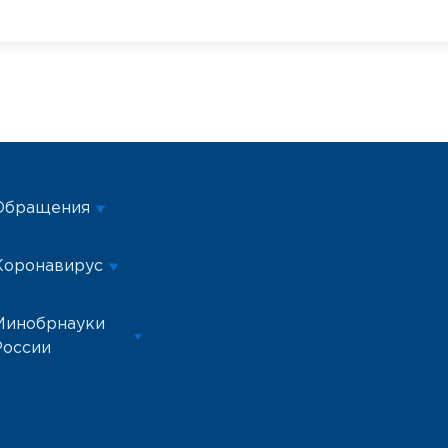
Обращения
Коронавирус
Минобрнауки
России