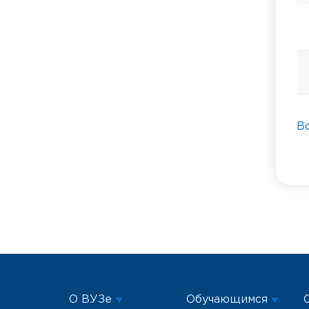
В
О ВУЗе
Обучающимся