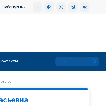
я слабовидящих
Контакты
водство
асьевна