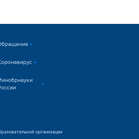
Обращения
Коронавирус
Минобрнауки
России
бразовательной организации