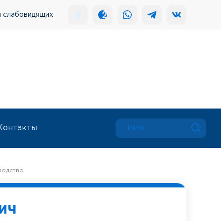
я слабовидящих
Контакты
водство
ич