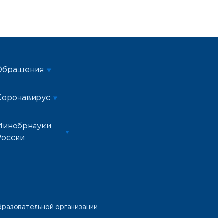
Обращения
Коронавирус
Минобрнауки
России
бразовательной организации