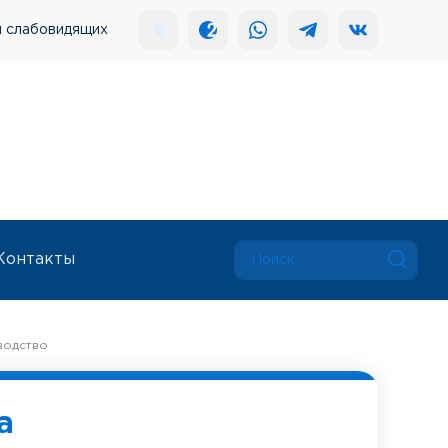
я слабовидящих
Контакты
водство
а