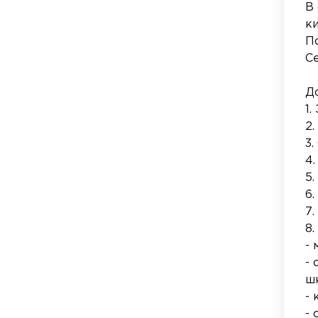
В
ки
П
С
Д
1.
2
3
4.
5
6
7.
8
-
-
ш
-
- 