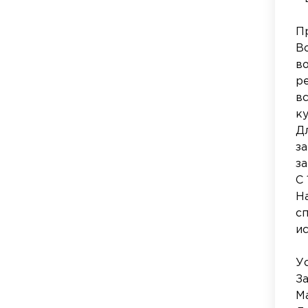
П
В
в
р
в
к
Д
з
за
С
Н
с
и
У
За
М