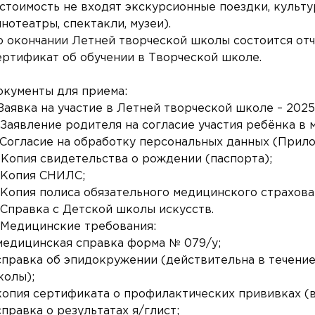
 стоимость не входят экскурсионные поездки, культ
нотеатры, спектакли, музеи).
о окончании Летней творческой школы состоится отч
ертификат об обучении в Творческой школе.
окументы для приема:
 Заявка на участие в Летней творческой школе – 202
. Заявление родителя на согласие участия ребёнка 
. Согласие на обработку персональных данных (Прило
 Копия свидетельства о рождении (паспорта);
. Копия СНИЛС;
. Копия полиса обязательного медицинского страхова
 Справка с Детской школы искусств.
. Медицинские требования:
 медицинская справка форма № 079/у;
 справка об эпидокружении (действительна в течение
колы);
 копия сертификата о профилактических прививках (
справка о результатах я/глист;