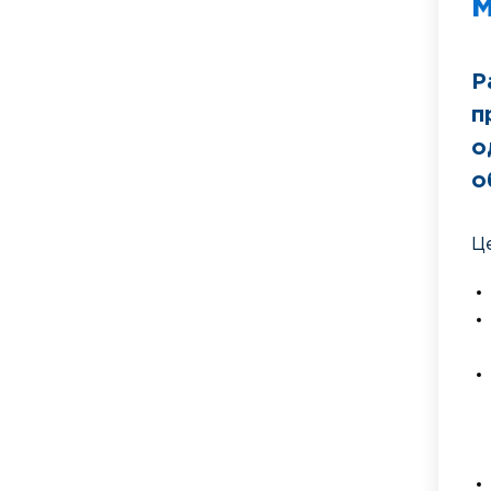
Р
п
о
о
Ц