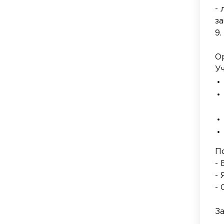
-
з
9.
О
У
П
- 
- 
-
З