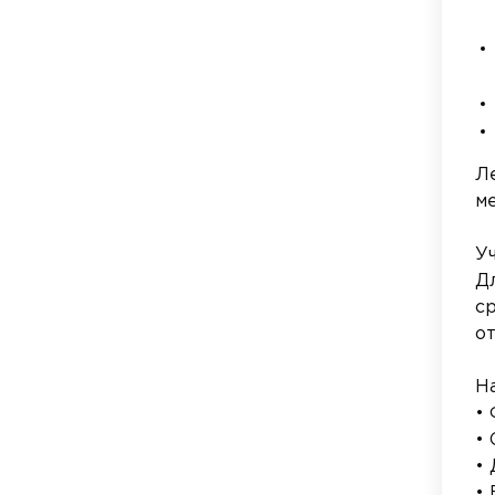
Л
м
У
Д
с
от
Н
•
•
•
•