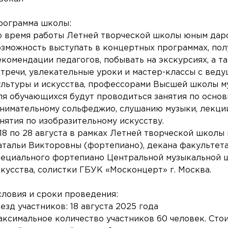
рограмма школы:
о время работы Летней творческой школы юным дар
озможность выступать в концертных программах, пол
екомендации педагогов, побывать на экскурсиях, а т
стречи, увлекательные уроки и мастер-классы с вед
ультуры и искусства, профессорами Высшей школы му
ля обучающихся будут проводиться занятия по основ
анимательному сольфеджио, слушанию музыки, лекции
нятия по изобразительному искусству.
 18 по 28 августа в рамках Летней творческой школы
атальи Викторовны (фортепиано), декана факультета
пециального фортепиано Центральной музыкальной 
скусства, солистки ГБУК «Москонцерт» г. Москва.
словия и сроки проведения:
езд участников: 18 августа 2025 года
аксимальное количество участников 60 человек. Сто