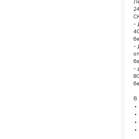
Ле
24
С
– 
40
б
–
от
б
– 
80
б
В 